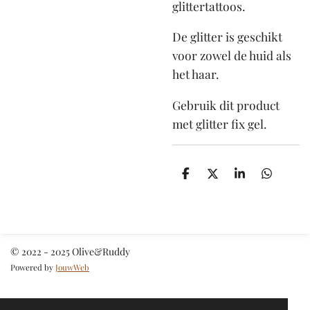
glittertattoos.
De glitter is geschikt
voor zowel de huid als
het haar.
Gebruik dit product
met glitter fix gel.
D
D
S
D
e
e
h
e
l
e
a
l
e
l
r
e
n
e
n
© 2022 - 2025 Olive&Ruddy
Powered by
JouwWeb