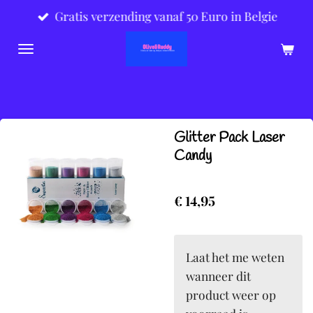
Gratis verzending vanaf 50 Euro in Belgie
Ga
direct
naar
de
hoofdinhoud
Glitter Pack Laser
Candy
€ 14,95
Laat het me weten
wanneer dit
product weer op