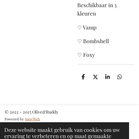
Beschikbaar in 3
kleuren
♡ Vamp
♡ Bombshell
♡ Foxy
D
D
S
D
e
e
h
e
l
e
a
l
e
l
r
e
n
e
n
© 2022 - 2025 Olive&Ruddy
Powered by
JouwWeb
Deze website maakt gebruik van cookies om uw
ervaring te verbeteren en op maat gemaakte