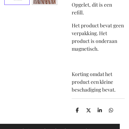
Opgelet, dit is een
refill.
Het product bevat geen
verpakking. Het
product is onderaan
magnetisch.
Korting omdat het
product een kleine
beschadiging bevat.
D
D
S
D
e
e
h
e
l
e
a
l
e
l
r
e