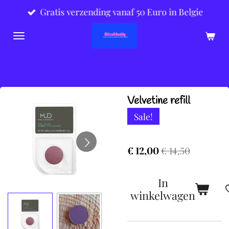
Gratis verzending vanaf 50 Euro in Belgie
Ga
direct
naar
de
hoofdinhoud
Velvetine refill
Sale!
€ 12,00
€ 14,50
In
winkelwagen