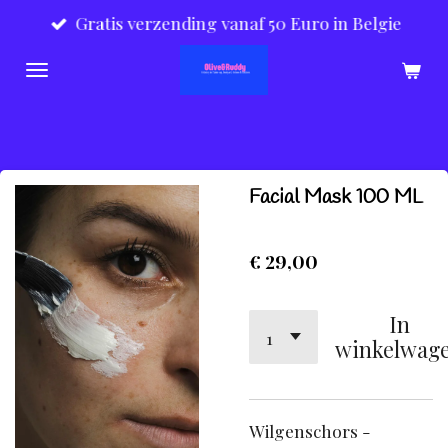
Gratis verzending vanaf 50 Euro in Belgie
Ga
direct
naar
de
hoofdinhoud
Facial Mask 100 ML
€ 29,00
In
winkelwag
Wilgenschors -