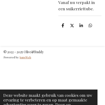
Vanaf nu verpakt in
een suikerriettube.
D
D
S
D
e
e
h
e
l
e
a
l
e
l
r
e
n
e
n
© 2022 - 2025 Olive&Ruddy
Powered by
JouwWeb
Deze website maakt gebruik van cookies om uw
ervaring te verbeteren en op maat gemaakte
advertenties weer te geven. Door op