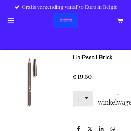
Gratis verzending vanaf 50 Euro in Belgie
Ga
direct
naar
de
hoofdinhoud
Lip Pencil Brick
€ 19,50
In
winkelwag